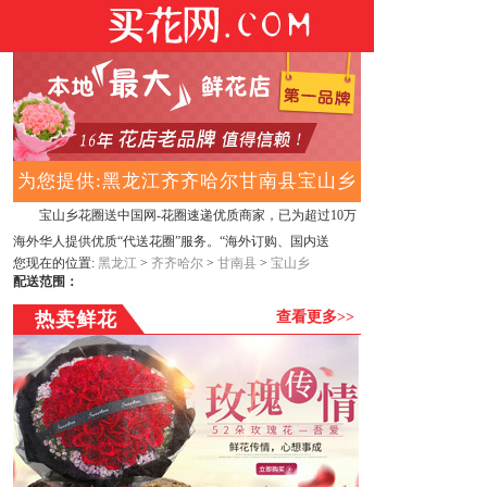
为您提供:黑龙江齐齐哈尔甘南县宝山乡
宝山乡花圈送中国网-花圈速递优质商家，已为超过10万
花圈送中国
海外华人提供优质“代送花圈”服务。“海外订购、国内送
您现在的位置:
黑龙江
>
齐齐哈尔
>
甘南县
>
宝山乡
货”，花圈礼品由中国国内直接发往国内，方便快捷。鲜花、
配送范围：
蛋糕、花圈由各城市门店在您指定的日期当天制作、当天配
热卖鲜花
查看更多>>
送，新鲜直达。所有礼品均支持国际信用卡支付、PayPal担
保支付。16年花圈老店,专业提供宝山乡买花圈、订花圈、送
花圈服务,宝山乡花圈店电话,花圈店地址,花圈价格,花圈店营
业时间,网上花圈店送货上门(宝山乡网上花圈店)。宝山乡本
地花圈店. 300多款可选3小时送达、16年花圈老店.好评如
潮，贝宝国际支付。 花圈、殡葬花圈、殡仪花圈、葬礼花
圈、丧礼花圈、祭奠花圈、吊唁花圈. 同城免费配送.海外客