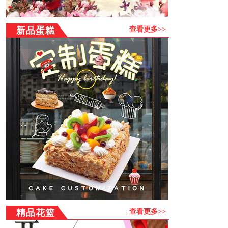
户支付无忧. 突破时空的阻隔去缅怀,祭奠国内已故亲朋好友,
让他们在通往天路的旅程一路走好! 代写挽联，免费送上
新品蛋糕
查看更多>>
门。代送花圈网站，网上订鲜花花圈、宝山乡祭奠花篮哀思
花圈,保证花材新鲜和鲜花质量,宝山乡花圈配送。专业提供黑
龙江齐齐哈尔甘南县宝山乡葬礼鲜花圈制作，宝山乡白事鲜
花制作,与葬礼花束配送，全部新鲜葬礼花圈当天制作，宝山
乡葬礼花圈，黑龙江齐齐哈尔甘南县宝山乡葬礼花篮当天送
到，代写葬礼花圈悼词，代写葬礼鲜花挽联，按您的要求把
黑龙江齐齐哈尔甘南县宝山乡葬礼花圈送到指定地址，也可
以将宝山乡葬礼花圈代送到殡仪馆！
宝山乡花圈送中国服务
项目：
提供网上订花送花、鲜花、蛋糕、花篮、花圈、果
篮，公仔，巧克力，绿植，会议用花，展会用花，节日用花
等订购，您只要通过网上下好订单，我们会安排宝山乡附近
连锁花店及时送出，并由总部提供售后服务。为保证客户的
利益，所有的商品订购流程均在本网站统一完成，多谢！
配送范围:
订货流程：
浏览商品→点击购买→注册或直接购买→填写订单→选择支
精品花篮
查看更多>>
付方式--成功提交→配送店按您要求送货上门