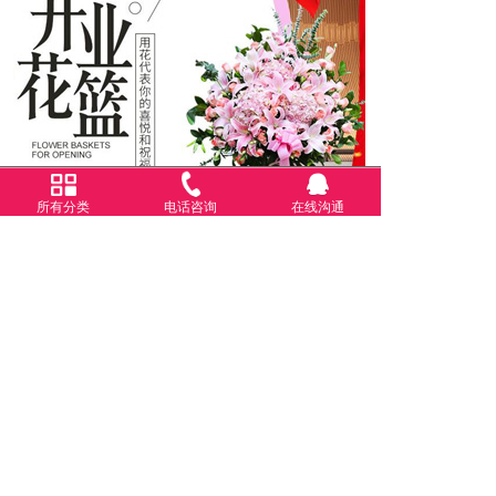
注意事项：
1、宝山乡市区可以做到最快3小时送货上门（郊区需另外加
收运费），但请尽量提前24小时订货，以保证我们有充分的
时间安排送货。
2、正常配送时间为：8：30—21：00（乡镇晚上不配送），
17：00以后订购的商品系统会转到第二天安排！
3、每张订单的确认、配送和收货人签收状况，送货人可在每
个环节查询自己的订花状态。
所有分类
电话咨询
在线沟通
4、宝山乡市区免费送货上门，宝山乡乡镇需加收路费（30-
精品花圈
查看更多>>
80元）部分乡镇及郊县仍无法送达，订购之前提跟客服联系